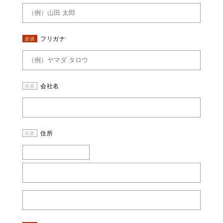
フリガナ
必須
会社名
任意
住所
任意