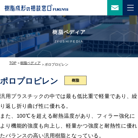
樹脂ペディア
JYUSHIPEDIA
TOP
樹脂ペディア
ポロプロピレン
ポロプロピレン
樹脂
汎用プラスチックの中では最も低比重で軽量であり、繰
り返し折り曲げ性に優れる。
また、100℃を超える耐熱温度があり、フィラー強化に
より機能的強度も向上し、軽量かつ強度と耐熱性に優れ
たバランスの高い汎用樹脂となっている。